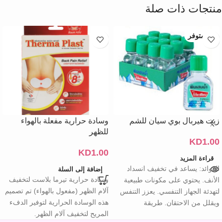
منتجات ذات صلة
غير متوفر
زيت هيربال بوي سيان للشم
وسادة حرارية مفعلة بالهواء
للظهر
KD
1.00
KD
1.00
قراءة المزيد
الفوائد: يساعد في تخفيف انسداد
إضافة إلى السلة
وسادة حرارية تيرما بلاست لتخفيف
الأنف. يحتوي على مكونات طبيعية
آلام الظهر (مفعول بالهواء) تم تصميم
لتهدئة الجهاز التنفسي. يعزز التنفس
هذه الوسادة الحرارية لتوفير الدفء
ويقلل من الاحتقان. طريقة
المريح لتخفيف آلام الظهر.
الاستخدام: