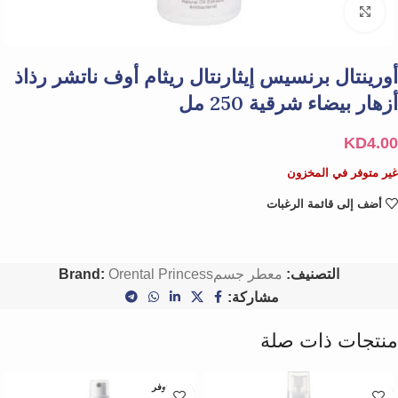
Click to enlarge
أورينتال برنسيس إيثارنتال ريثام أوف ناتشر رذاذ
أزهار بيضاء شرقية 250 مل
KD
4.00
غير متوفر في المخزون
أضف إلى قائمة الرغبات
التصنيف:
معطر جسم
Orental Princess
Brand:
مشاركة:
منتجات ذات صلة
غير متوفر