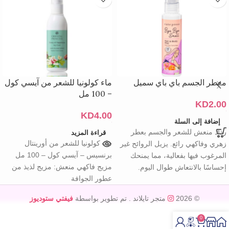
معطر الجسم باي باي سميل
ماء كولونيا للشعر من آيسي كول
– 100 مل
KD
2.00
KD
4.00
إضافة إلى السلة
رذاذ منعش للشعر والجسم بعطر
قراءة المزيد
ماء كولونيا للشعر من أورينتال
زهري وفاكهي رائع. يزيل الروائح غير
برنسيس – آيسي كول – 100 مل
المرغوب فيها بفعالية، مما يمنحك
مزيج فاكهي منعش: مزيج لذيذ من
إحساسًا بالانتعاش طوال اليوم.
عطور الجوافة
© 2026
متجر تايلاند
. تم تطوير بواسطة
فيفتي ستوديوز
0