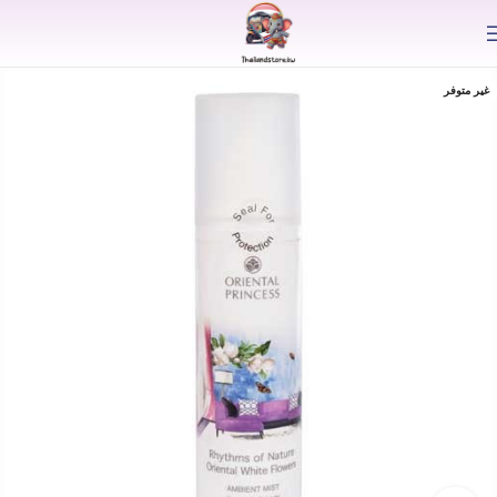
⟫
غير متوفر