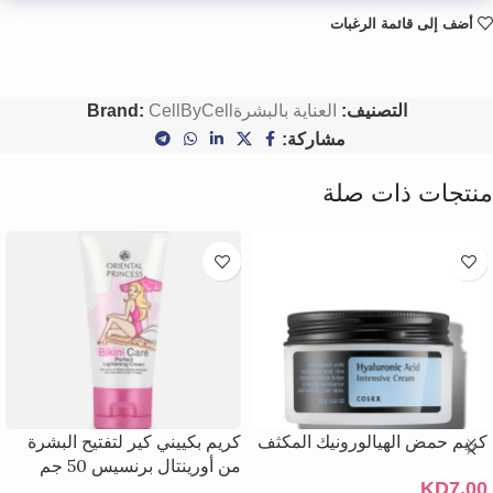
أضف إلى قائمة الرغبات
التصنيف:
العناية بالبشرة
CellByCell
Brand:
مشاركة:
منتجات ذات صلة
كريم حمض الهيالورونيك المكثف
كريم بكييني كير لتفتيح البشرة
من أورينتال برنسيس 50 جم
KD
7.00