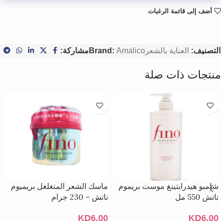
أضف إلى قائمة الرغبات
التصنيف:
العناية بالشعر
Amalico
Brand:
مشاركة:
منتجات ذات صلة
شامبو هيدرايتينغ موست بريموم
ماسك الشعر المتغلغل بريميوم
تاتش 550 مل
تاتش – 230 جرام
KD
6.00
KD
6.00