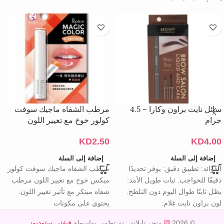
سائل نايت براون وكارا – 4.5
مرطب الشفاه ماجيك سوفت
جرام
كولور خوخ مع تغيير اللون
KD
2.50
KD
4.00
إضافة إلى السلة
إضافة إلى السلة
الفوائد: تطبيق دقيق: يوفر تحديدًا
مرطب الشفاه ماجيك سوفت كولور
دقيقًا للحواجب. ثبات طويل الأمد:
ميكس خوح مع تغيير اللون مرطب
يظل ثابتًا طوال اليوم دون التلطخ.
شفاه مبتكر مع تأثير تغيير اللون.
لون براون نايت غلام:
يحتوي على مكونات
© 2026
متجر تايلاند
. تم تطوير بواسطة
فيفتي ستوديوز