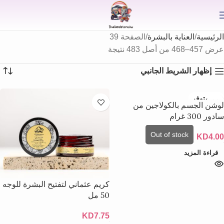
⟫
الرئيسية
العناية بالبشرة
الصفحة 39
عرض 457–468 من أصل 483 نتيجة
إظهار الشريط الجانبي
غير متوفر
لوشن الجسم بالكولاجين من
سادور 300 غرام
KD
4.00
قراءة المزيد
كريم عثماني لتفتيح البشرة للوجه
50 مل
KD
7.75