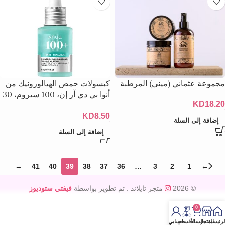
مجموعة عثماني (ميني) المرطبة
كبسولات حمض الهيالورونيك من
أنوا بي دي آر إن، 100 سيروم، 30
KD
18.20
مل
KD
8.50
إضافة إلى السلة
إضافة إلى السلة
→
41
40
39
38
37
36
…
3
2
1
←
© 2026
متجر تايلاند
. تم تطوير بواسطة
فيفتي ستوديوز
0
لرئيسية
المتجر
السله
الأقسام
حسابي