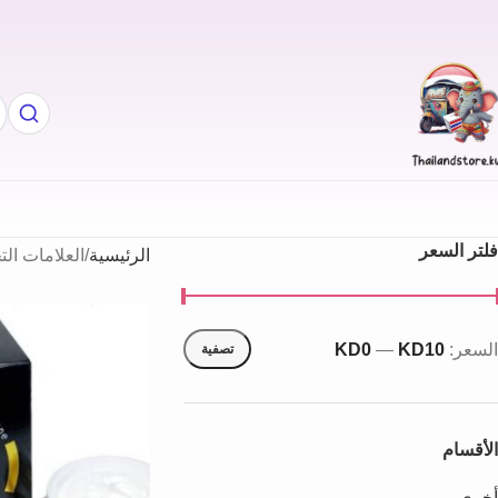
فلتر السعر
الرئيسية
العلامات الت
السعر:
KD10
—
KD0
تصفية
الأقسام
أخري