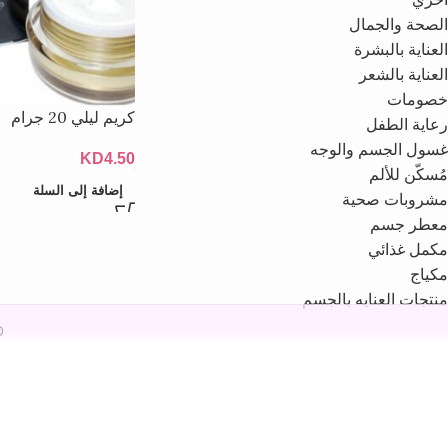
الصحة والجمال
العناية بالبشرة
العناية بالشعر
خصومات
كريم ليلي 20 جرام
رعاية الطفل
غسول الجسم والوجه
KD
4.50
مُسكّن للألم
إضافة إلى السلة
مشروبات صحية
معطر جسم
مكمل غذائي
مكياج
منتجات العنايه بالجسم
26