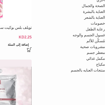
الصحة والجمال
العناية بالبشرة
العناية بالشعر
خصومات
تويلف بلس بوكيت سباركلي
رعاية الطفل
غسول الجسم والوجه
KD
2.25
مُسكّن للألم
إضافة إلى السلة
مشروبات صحية
معطر جسم
مكمل غذائي
مكياج
منتجات العنايه بالجسم