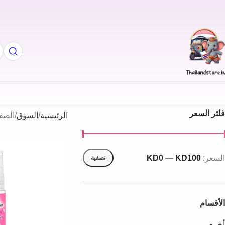
فلتر السعر
الرئيسية
السوق
الصفحة
السعر:
KD100
—
KD0
تصفية
الأقسام
أخري